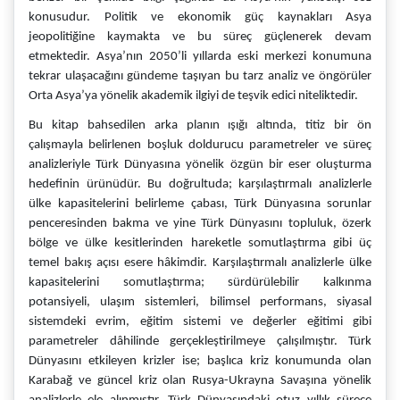
konusudur. Politik ve ekonomik güç kaynakları Asya
jeopolitiğine kaymakta ve bu süreç güçlenerek devam
etmektedir. Asya’nın 2050’li yıllarda eski merkezi konumuna
tekrar ulaşacağını gündeme taşıyan bu tarz analiz ve öngörüler
Orta Asya’ya yönelik akademik ilgiyi de teşvik edici niteliktedir.
Bu kitap bahsedilen arka planın ışığı altında, titiz bir ön
çalışmayla belirlenen boşluk doldurucu parametreler ve süreç
analizleriyle Türk Dünyasına yönelik özgün bir eser oluşturma
hedefinin ürünüdür. Bu doğrultuda; karşılaştırmalı analizlerle
ülke kapasitelerini belirleme çabası, Türk Dünyasına sorunlar
penceresinden bakma ve yine Türk Dünyasını topluluk, özerk
bölge ve ülke kesitlerinden hareketle somutlaştırma gibi üç
temel bakış açısı esere hâkimdir. Karşılaştırmalı analizlerle ülke
kapasitelerini somutlaştırma; sürdürülebilir kalkınma
potansiyeli, ulaşım sistemleri, bilimsel performans, siyasal
sistemdeki evrim, eğitim sistemi ve değerler eğitimi gibi
parametreler dâhilinde gerçekleştirilmeye çalışılmıştır. Türk
Dünyasını etkileyen krizler ise; başlıca kriz konumunda olan
Karabağ ve güncel kriz olan Rusya-Ukrayna Savaşına yönelik