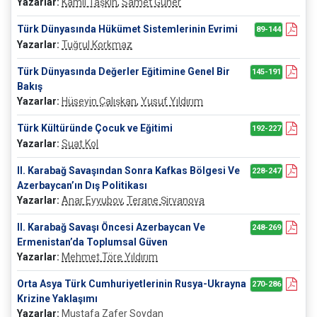
Yazarlar:
Kamil Taşkın
,
Samet Güner
Türk Dünyasında Hükümet Sistemlerinin Evrimi
89-144
Yazarlar:
Tuğrul Korkmaz
Türk Dünyasında Değerler Eğitimine Genel Bir
145-191
Bakış
Yazarlar:
Hüseyin Çalışkan
,
Yusuf Yıldırım
Türk Kültüründe Çocuk ve Eğitimi
192-227
Yazarlar:
Suat Kol
II. Karabağ Savaşından Sonra Kafkas Bölgesi Ve
228-247
Azerbaycan’ın Dış Politikası
Yazarlar:
Anar Eyyubov
,
Terane Şirvanova
II. Karabağ Savaşı Öncesi Azerbaycan Ve
248-269
Ermenistan’da Toplumsal Güven
Yazarlar:
Mehmet Töre Yıldırım
Orta Asya Türk Cumhuriyetlerinin Rusya-Ukrayna
270-286
Krizine Yaklaşımı
Yazarlar:
Mustafa Zafer Soydan