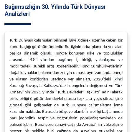
Bağımsızlığın 30. Yılında Türk Dünyası
Analizleri
Türk Dünyası çalışmaları bilimsel ilgiyi giderek üzerine çeken bir
konu başlığı görünümündedir. Bu ilginin arka planında yer alan
başlıca dinamik olarak, Türkçe konuşan ülke ve topluluklar
arasında 1991 yılından bugüne; iş birliği, yakınlaşma ve
mobilitedeki sürekli artış gösterilebilir. Türk Cumhuriyetlerinin
doğal kaynaklar bakımından zengin olması, aynı zamanda enerji
ve ulaşım koridorları üzerinde yer almaları, 2020’deki İkinci
Karabağ Savaşıyla Kafkasya’daki dengelerin değişmesi ve Türk
Konseyi’nin 2021 yılında “Türk Devletleri Teşkilatı” adını alarak
bir iş birliği örgütünden devletlerarası teşkilata geçiş süreci içine
girmesi gibi gelişmeler de Türk Dünyası çalışmalarına ivme
kazandırmaktadır. Bu arada bölgeye olan bilimsel ilgi bağlamında
bazı jeopolitik tespit ve öngörülerin popülerleşmesinden de
bahsedilebilir. Buna göre sanayi çağında Avrupa’nın yükselişine
benzer bir şekilde bilgi çağında da Asya’nın yükselişi söz