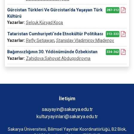
Gürcistan Türkleri Ve Gürcistan’da Yaşayan Türk
287-312
Kültürü
Yazarlar:
Selçuk Kürşad Koca
Tataristan Cumhuriyeti‘nde Etnokültür Politikası
313-333
Yazarlar:
Refly Setiawan
,
Stanislav Vladimirov Mladenov
Bağımsızlığının 30. Yıldönümünde Özbekistan
334-362
Yazarlar:
Zahidova Sahovat Abduqodirovna
İletişim
sauyayin@sakarya.edu.tr
kulturyayinlari@sakarya.edu.tr
Sakarya Üniversitesi, Bilimsel Yayınlar Koordinatörlüğü, B2 Blok,