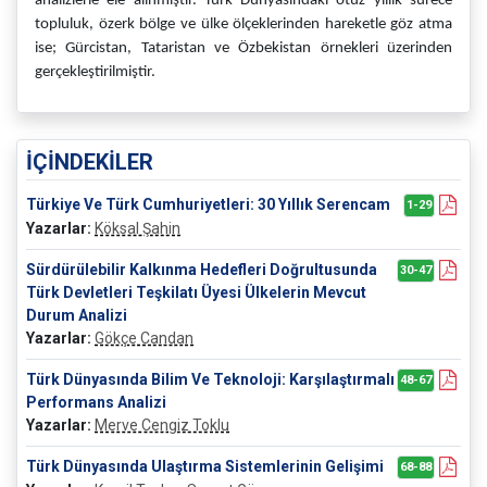
analizlerle ele alınmıştır. Türk Dünyasındaki otuz yıllık sürece
topluluk, özerk bölge ve ülke ölçeklerinden hareketle göz atma
ise; Gürcistan, Tataristan ve Özbekistan örnekleri üzerinden
gerçekleştirilmiştir.
İÇİNDEKİLER
Türkiye Ve Türk Cumhuriyetleri: 30 Yıllık Serencam
1-29
Yazarlar:
Köksal Şahin
Sürdürülebilir Kalkınma Hedefleri Doğrultusunda
30-47
Türk Devletleri Teşkilatı Üyesi Ülkelerin Mevcut
Durum Analizi
Yazarlar:
Gökçe Candan
Türk Dünyasında Bilim Ve Teknoloji: Karşılaştırmalı
48-67
Performans Analizi
Yazarlar:
Merve Cengiz Toklu
Türk Dünyasında Ulaştırma Sistemlerinin Gelişimi
68-88